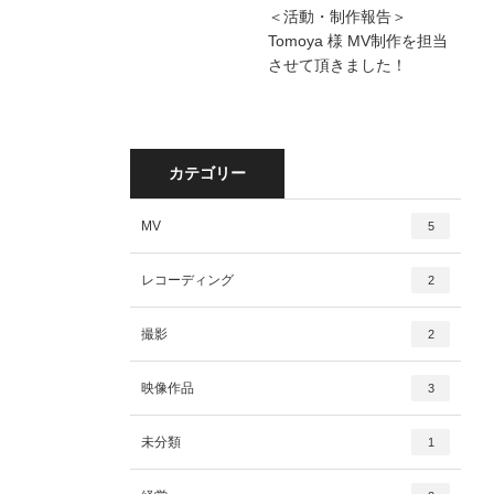
＜活動・制作報告＞
Tomoya 様 MV制作を担当
させて頂きました！
カテゴリー
MV
5
レコーディング
2
撮影
2
映像作品
3
未分類
1