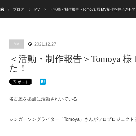
ホーム
menu
ブログ
MV
＜活動・制作報告＞Tomoya 様 MV制作を担当させて
INFORMATION
WORKS
SERVICE
BLOG
頂きました！
CONTACT
2021.12.27
MV
＜活動・制作報告＞Tomoya 
た！
名古屋を拠点に活動されいている
シンガーソングライター「Tomoya」さんがソロプロジェク