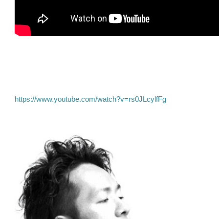
https://www.youtube.com/watch?v=rs0JLcylfFg